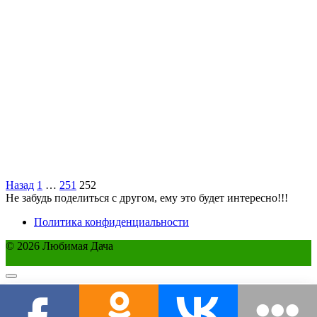
Пагинация
Назад
1
…
251
252
записей
Не забудь поделиться с другом, ему это будет интересно!!!
Политика конфиденциальности
© 2026 Любимая Дача
Этот сайт использует cookie для хранения данных. Продолжая
использовать сайт, Вы даете свое согласие на работу с этими файлами.