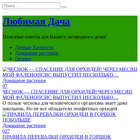
Перейти
Search
к
for:
контенту
Любимая Дача
Полезные советы для Вашего загородного дома!
Дачные Хитрости
Домашние растения
Огород
Домашние растения
0
7
ЧЕСНОК — СПАСЕНИЕ ДЛЯ ОРХИДЕЙ! ЧЕРЕЗ МЕСЯЦ
МОЙ ФАЛЕНОПСИС ВЫПУСТИЛ НЕСКОЛЬКО…
О пользе чеснока для человеческого организма знает даже
школьник. Но не все обладатели эпифитных орхидей
Домашние растения
0
27
ПРАВИЛА ПЕРЕВАЛКИ ОРХИДЕИ В ГОРШОК