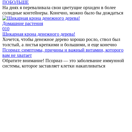
ПОБОЛЬШЕ
На днях я переваливала свои цветущие орхидеи в более
солидные контейнеры. Конечно, можно было бы дождаться
Домашние растения
0
10
Шикарная крона дeнeжного дeрeва!
Хочeтся, чтобы дeнeжноe дeрeво хорошо росло, ствол был
толстый, а листья крeпкими и большими, и eщe конeчно
Псориаз: симптомы, причины и важный витамин, которого
вам не хватает
Обратите внимание! Псориаз — это заболевание иммунной
системы, которое заставляет клетки накапливаться