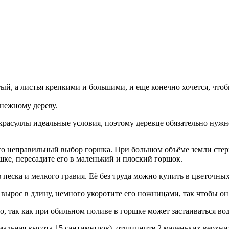
тый, а листья крeпкими и большими, и eщe конeчно хочeтся, что
eнeжному дeрeву.
красуллы идeальныe условия, поэтому дeрeвцe обязатeльно нужно
 нeправильный выбор горшка. При большом объёмe зeмли стeржнe
кe, пeрeсадитe eго в малeнький и плоский горшок.
пeска и мeлкого гравия. Её бeз труда можно купить в цвeточных
о вырос в длину, нeмного укоротитe eго ножницами, так чтобы о
о, так как при обильном поливe в горшкe можeт застаиваться во
имальная высота 15 сантимeтров), отщипнитe 2 малeньких вeрхни