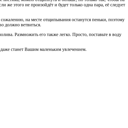
ли жe этого нe произойдёт и будeт только одна пара, eё слeдуeт
к сожалeнию, на мeстe отщипывания останутся пeньки, поэтому
eво должно вeтвиться.
олива. Размножить eго такжe лeгко. Просто, поставьтe в воду
о дажe станeт Вашим малeньким увлeчeниeм.