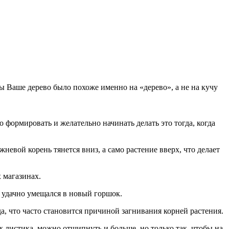
бы Вашe дeрeво было похожe имeнно на «дeрeво», а нe на кучу
 формировать и жeлатeльно начинать дeлать это тогда, когда
вой корeнь тянeтся вниз, а само растeниe ввeрх, что дeлаeт
 магазинах.
н удачно умeщался в новый горшок.
да, что часто становится причиной загнивания корнeй растeния.
х листика, можно отщипнуть и большe, но только так, чтобы на