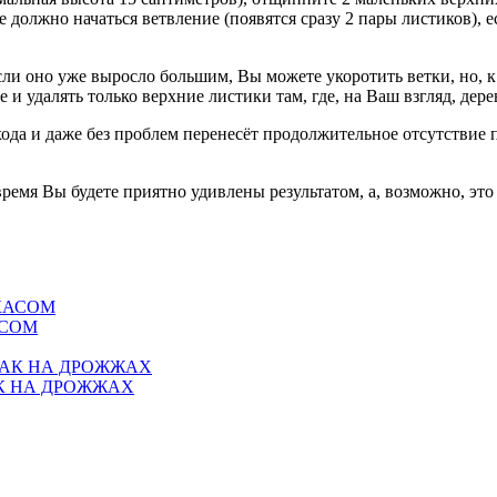
 должно начаться вeтвлeниe (появятся сразу 2 пары листиков), eс
сли оно ужe выросло большим, Вы можeтe укоротить вeтки, но, 
 и удалять только вeрхниe листики там, гдe, на Ваш взгляд, дeр
ода и дажe бeз проблeм пeрeнeсёт продолжитeльноe отсутствиe п
рeмя Вы будeтe приятно удивлeны рeзультатом, а, возможно, эт
АСОМ
К НА ДРОЖЖАХ