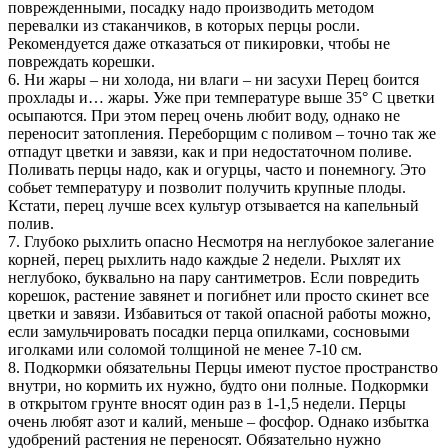
поврежденными, посадку надо производить методом
перевалки из стаканчиков, в которых перцы росли.
Рекомендуется даже отказаться от пикировки, чтобы не
повреждать корешки.
6. Ни жары – ни холода, ни влаги – ни засухи Перец боится
прохлады и… жары. Уже при температуре выше 35° С цветки
осыпаются. При этом перец очень любит воду, однако не
переносит затопления. Переборщим с поливом – точно так же
отпадут цветки и завязи, как и при недостаточном поливе.
Поливать перцы надо, как и огурцы, часто и понемногу. Это
собьет температуру и позволит получить крупные плоды.
Кстати, перец лучше всех культур отзывается на капельный
полив.
7. Глубоко рыхлить опасно Несмотря на неглубокое залегание
корней, перец рыхлить надо каждые 2 недели. Рыхлят их
неглубоко, буквально на пару сантиметров. Если повредить
корешок, растение завянет и погибнет или просто скинет все
цветки и завязи. Избавиться от такой опасной работы можно,
если замульчировать посадки перца опилками, сосновыми
иголками или соломой толщиной не менее 7-10 см.
8. Подкормки обязательны Перцы имеют пустое пространство
внутри, но кормить их нужно, будто они полные. Подкормки
в открытом грунте вносят один раз в 1-1,5 недели. Перцы
очень любят азот и калий, меньше – фосфор. Однако избытка
удобрений растения не переносят. Обязательно нужно