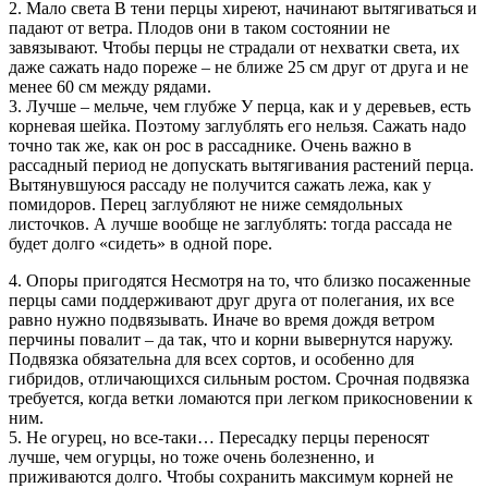
2. Мало света В тени перцы хиреют, начинают вытягиваться и
падают от ветра. Плодов они в таком состоянии не
завязывают. Чтобы перцы не страдали от нехватки света, их
даже сажать надо пореже – не ближе 25 см друг от друга и не
менее 60 см между рядами.
3. Лучше – мельче, чем глубже У перца, как и у деревьев, есть
корневая шейка. Поэтому заглублять его нельзя. Сажать надо
точно так же, как он рос в рассаднике. Очень важно в
рассадный период не допускать вытягивания растений перца.
Вытянувшуюся рассаду не получится сажать лежа, как у
помидоров. Перец заглубляют не ниже семядольных
листочков. А лучше вообще не заглублять: тогда рассада не
будет долго «сидеть» в одной поре.
4. Опоры пригодятся Несмотря на то, что близко посаженные
перцы сами поддерживают друг друга от полегания, их все
равно нужно подвязывать. Иначе во время дождя ветром
перчины повалит – да так, что и корни вывернутся наружу.
Подвязка обязательна для всех сортов, и особенно для
гибридов, отличающихся сильным ростом. Срочная подвязка
требуется, когда ветки ломаются при легком прикосновении к
ним.
5. Не огурец, но все-таки… Пересадку перцы переносят
лучше, чем огурцы, но тоже очень болезненно, и
приживаются долго. Чтобы сохранить максимум корней не