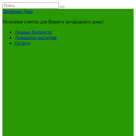
Перейти
Search
к
for:
Любимая Дача
контенту
Полезные советы для Вашего загородного дома!
Дачные Хитрости
Домашние растения
Огород