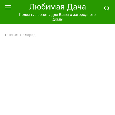
Перейти
Любимая Дача
к
контенту
Полезные советы для Вашего загородного
дома!
Главная
»
Огород