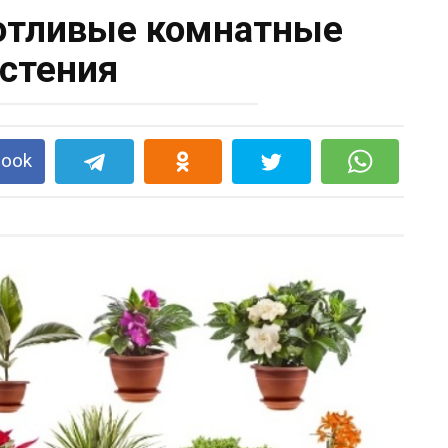
отливые комнатные
стения
book