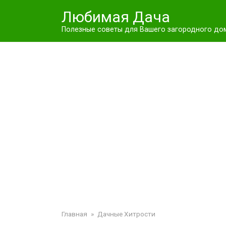
Перейти
Любимая Дача
к
контенту
Полезные советы для Вашего загородного до
Главная
»
Дачные Хитрости