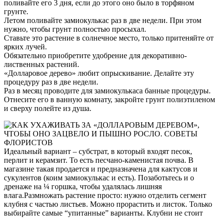
поливайте его 3 дня, если до этого оно было в торфяном
грунте.
Летом поливайте замиокулькас раз в две недели. При этом
нужно, чтобы грунт полностью просыхал.
Ставьте это растение в солнечное место, только притеняйте от
ярких лучей.
Обязательно приобретите удобрение для декоративно-
лиственных растений.
«Долларовое дерево» любит опрыскивание. Делайте эту
процедуру раз в две недели.
Раз в месяц проводите для замиокулькаса банные процедуры.
Отнесите его в ванную комнату, закройте грунт полиэтиленом
и сверху полейте из душа.
Идеальный вариант – субстрат, в который входят песок,
перлит и керамзит. То есть песчано-каменистая почва. В
магазине такая продается и предназначена для кактусов и
сукулентов (коим замиокулькас и есть). Позаботьтесь и о
дренаже на ¼ горшка, чтобы удалялась лишняя
влага.Размножать растение просто: нужно отделить сегмент
клубня с частью листьев. Можно прорастить и листок. Только
выбирайте самые “упитанные” варианты. Клубни не стоит