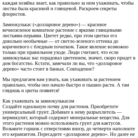
каждая хозяйка знает, как правильно за ним ухаживать, чтобы
листва была красивой и глянцевой. Раскроем секреты
флористов.
Замиокулькас («долларовое дерево») — красивое
вечнозеленое комнатное растение с яркими глянцевыми
листьями-перьями. Цветет редко, при этом цветки его
довольно необычные — от светло-зеленого оттенка до
коричневого с бледным початком. Такое явление возможно
только при правильном уходе. Люди считают, что если
замиокулькас вас порадовал цветением, значит, скоро придет в
дом богатство. Кстати, замечали ли вы, что «долларовое
дерево» часто стоит в банках. Совпадение?
Мы предлагаем вам узнать, как ухаживать за растением
правильно, чтобы оно начало быстро и пышно расти. А там
глядишь и цветы появятся!
Как ухаживать за замиокулькасом
Создайте идеальную почву для растения. Приобретите
универсальный грунт. Добавьте к нему разрыхлитель —
вермикулит, который содержит минеральные вещества. Для
этого растения можно использовать грунт для кактусов.
Возьмите горшок с отверстиями внизу, до четверти наполните
его керамзитом. Пересадите «долларовое дерево». Но далее не