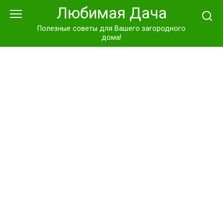
Перейти
Любимая Дача
к
контенту
Полезные советы для Вашего загородного
дома!