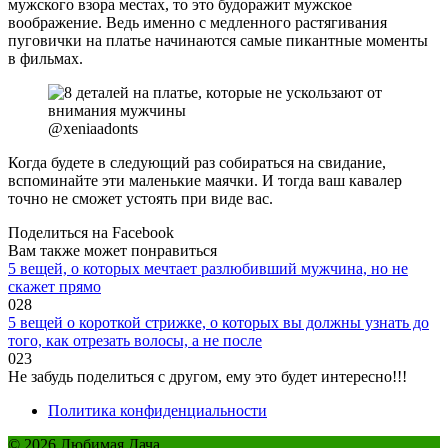
мужского взора местах, то это будоражит мужское
воображение. Ведь именно с медленного растягивания
пуговички на платье начинаются самые пикантные моменты
в фильмах.
@xeniaadonts
Когда будете в следующий раз собираться на свидание,
вспоминайте эти маленькие маячки. И тогда ваш кавалер
точно не сможет устоять при виде вас.
Поделиться на Facebook
Вам также может понравиться
5 вещей, о которых мечтает разлюбивший мужчина, но не
скажет прямо
0
28
5 вещей о короткой стрижке, о которых вы должны узнать до
того, как отрезать волосы, а не после
0
23
Не забудь поделиться с другом, ему это будет интересно!!!
Политика конфиденциальности
© 2026 Любимая Дача