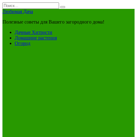
Перейти
Search
к
for:
Любимая Дача
контенту
Полезные советы для Вашего загородного дома!
Дачные Хитрости
Домашние растения
Огород