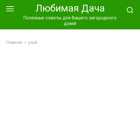
Перейти
Любимая Дача
к
контенту
Полезные советы для Вашего загородного
дома!
Главная
»
psuh