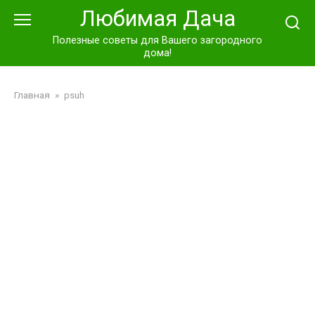
Перейти
Любимая Дача
к
контенту
Полезные советы для Вашего загородного
дома!
Главная
»
psuh