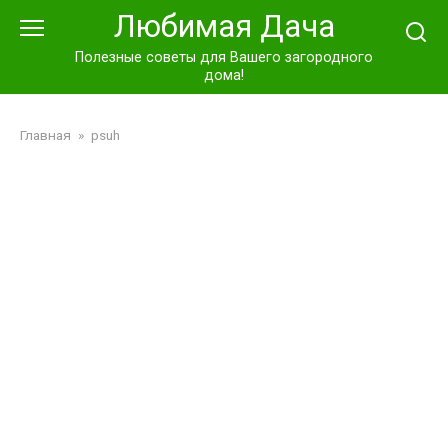
Перейти
Любимая Дача
к
контенту
Полезные советы для Вашего загородного
дома!
Главная
»
psuh