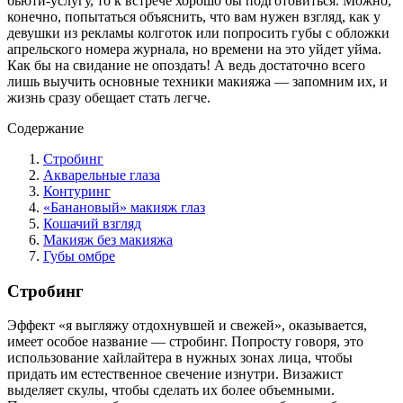
бьюти-услугу, то к встрече хорошо бы подготовиться. Можно,
конечно, попытаться объяснить, что вам нужен взгляд, как у
девушки из рекламы колготок или попросить губы с обложки
апрельского номера журнала, но времени на это уйдет уйма.
Как бы на свидание не опоздать! А ведь достаточно всего
лишь выучить основные техники макияжа — запомним их, и
жизнь сразу обещает стать легче.
Содержание
Стробинг
Акварельные глаза
Контуринг
«Банановый» макияж глаз
Кошачий взгляд
Макияж без макияжа
Губы омбре
Стробинг
Эффект «я выгляжу отдохнувшей и свежей», оказывается,
имеет особое название — стробинг. Попросту говоря, это
использование хайлайтера в нужных зонах лица, чтобы
придать им естественное свечение изнутри. Визажист
выделяет скулы, чтобы сделать их более объемными.