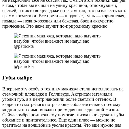
не накрасили? Все не совсем так. Смысл этой техники как раз
в том, чтобы вы вышли на улицу красивой, отдохнувшей,
свежей, а никто вокруг даже и не заметил, что на вас есть хоть
грамм косметики. Все цвета — нюдовые, тушь — коричневая,
помада — нежно-розовая или бежевая, брови аккуратно
причесаны. Это даже звучит по-природному красиво.
@patrickta
@patrickta
Губы омбре
Впервые эту особую технику макияжа стали использовать на
съемочной площадке в Голливуде. Актрисам затемняли
уголки губ, а в центр наносили более светлый оттенок. В
кадре это смотрелось потрясающе соблазнительно, поэтому
модницы позаимствовали прием для повседневной жизни.
Сейчас омбре по-прежнему помогает визуально сделать губы
объемнее и притягательнее. Еще один плюс — можно не
тратиться на волшебные уколы красоты. Что еще нужно для