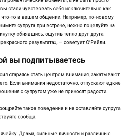
ать романтические моменты, а не быть просто
вы стали чувствовать себя исключительно как
ь что-то в вашем общении. Например, по-новому
бнимите супруга при встрече, нежно поцелуйте на
нутку обнявшись, ощутив тепло друг друга.
екрасного результата», — советует О’Рейли.
рой вы подпитываетесь
сил стараясь стать центром внимания, закатывают
его. Если внимания недостаточно, отпускают едкие
ношения с супругом уже не приносят радости.
оощряйте такое поведение и не оставляйте супруга
ствуйте сообща.
ячейку. Драма, сильные личности и различные