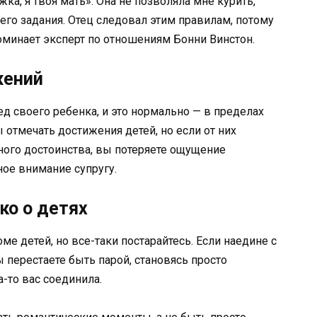
ка, я твоя мать». Она не позволяла мне курить,
его задания. Отец следовал этим правилам, потому
оминает эксперт по отношениям Бонни Винстон.
жений
д своего ребенка, и это нормально — в пределах
ы отмечать достижения детей, но если от них
ного достоинства, вы потеряете ощущение
ное внимание супругу.
ко о детях
е детей, но все-таки постарайтесь. Если наедине с
 перестаете быть парой, становясь просто
а-то вас соединила.