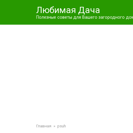
Перейти
Любимая Дача
к
контенту
Полезные советы для Вашего загородного до
Главная
»
psuh