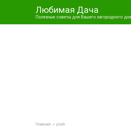
Перейти
Любимая Дача
к
контенту
Полезные советы для Вашего загородного до
Главная
»
psuh