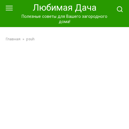
Перейти
Любимая Дача
к
контенту
Полезные советы для Вашего загородного
дома!
Главная
»
psuh