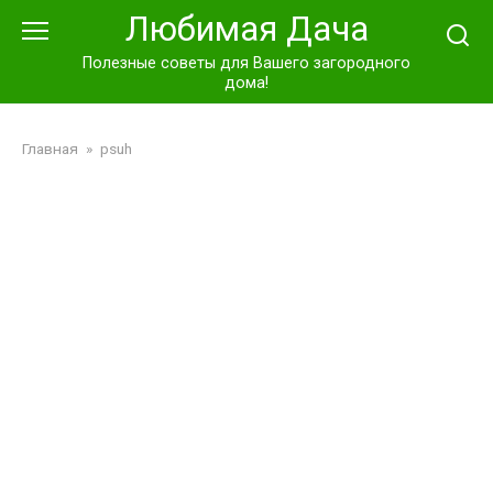
Перейти
Любимая Дача
к
контенту
Полезные советы для Вашего загородного
дома!
Главная
»
psuh