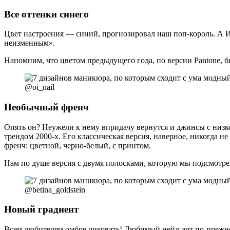
Все оттенки синего
Цвет настроения — синий, прогнозировал наш поп-король. А И
неизменным».
Напомним, что цветом предыдущего года, по версии Pantone, б
@oi_nail
Необычный френч
Опять он? Неужели к нему впридачу вернутся и джинсы с низк
трендом 2000-х. Его классическая версия, наверное, никогда 
френч: цветной, черно-белый, с принтом.
Нам по душе версия с двумя полосками, которую мы подсмотрел
@betina_goldstein
Новый градиент
Всем любителям омбре ликовать! Любимый нейл-арт по-прежне