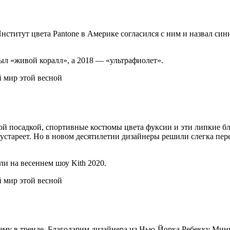
нститут цвета Pantone в Америке согласился с ним и назвал с
ыл «живой коралл», а 2018 — «ультрафиолет».
ой посадкой, спортивные костюмы цвета фуксии и эти липкие б
не устареет. Но в новом десятилетии дизайнеры решили слегка п
и на весеннем шоу Kith 2020.
му в тренде. Благодарим дизайнера из Нью-Йорка Ребекку Минь