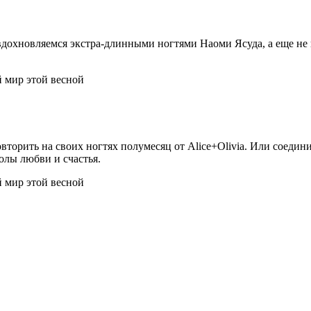
вдохновляемся экстра-длинными ногтями Наоми Ясуда, а еще не 
овторить на своих ногтях полумесяц от Alice+Olivia. Или соеди
олы любви и счастья.