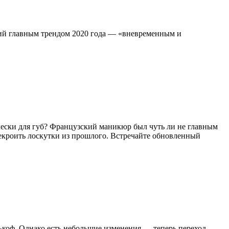
иний главным трендом 2020 года — «вневременным и
лески для губ? Французский маникюр был чуть ли не главным
ерекроить лоскутки из прошлого. Встречайте обновленный
коф. Однако есть небольшие изменения — теперь переход