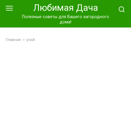
Перейти
Любимая Дача
к
контенту
Полезные советы для Вашего загородного
дома!
Главная
»
psuh