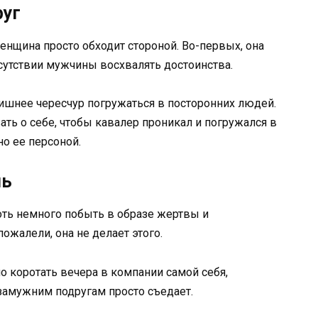
руг
енщина просто обходит стороной. Во-первых, она
исутствии мужчины восхвалять достоинства.
ишнее чересчур погружаться в посторонних людей.
ь о себе, чтобы кавалер проникал и погружался в
о ее персоной.
нь
оть немного побыть в образе жертвы и
ожалели, она не делает этого.
о коротать вечера в компании самой себя,
к замужним подругам просто съедает.