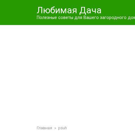
Перейти
Любимая Дача
к
контенту
Полезные советы для Вашего загородного до
Главная
»
psuh