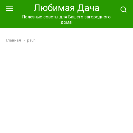
Перейти
Любимая Дача
к
контенту
Полезные советы для Вашего загородного
дома!
Главная
»
psuh