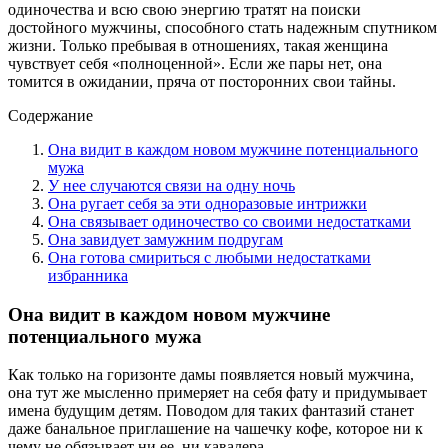
одиночества и всю свою энергию тратят на поиски
достойного мужчины, способного стать надежным спутником
жизни. Только пребывая в отношениях, такая женщина
чувствует себя «полноценной». Если же пары нет, она
томится в ожидании, пряча от посторонних свои тайны.
Содержание
Она видит в каждом новом мужчине потенциального
мужа
У нее случаются связи на одну ночь
Она ругает себя за эти одноразовые интрижки
Она связывает одиночество со своими недостатками
Она завидует замужним подругам
Она готова смириться с любыми недостатками
избранника
Она видит в каждом новом мужчине
потенциального мужа
Как только на горизонте дамы появляется новый мужчина,
она тут же мысленно примеряет на себя фату и придумывает
имена будущим детям. Поводом для таких фантазий станет
даже банальное приглашение на чашечку кофе, которое ни к
чему не обязывает ни ее, ни кавалера.