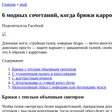
Главная
»
psuh
6 модных сочетаний, когда брюки карр
Поделиться на Facebook
Длинные ноги, стройная талия, изящные бедра — мечта многих
довольно просто — ищите вариант с завышенной талией, свобо
эти 6 образов с карротами.
Содержание
Брюки с теплым объемным свитером
С удлиненным пальто и кроссовками
С контрастным ремнем
С ботильонами и сумкой кросс-боди
Монохромный образ с лоферами или ботинками челси
Брюки с теплым объемным свитером
Чтобы талия смотрелась более выразительной, прекрасным доп
оттенков с высоким воротником, тогда осенний образ будет не