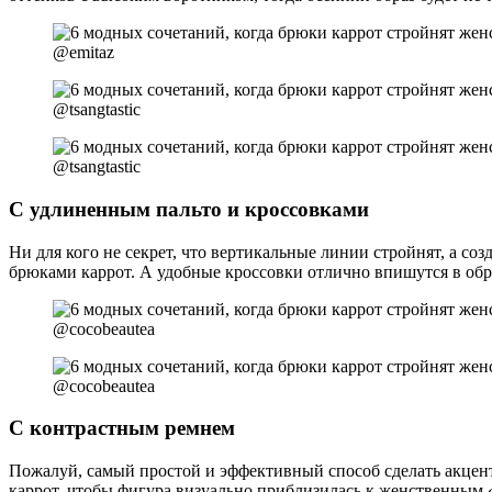
@emitaz
@tsangtastic
@tsangtastic
С удлиненным пальто и кроссовками
Ни для кого не секрет, что вертикальные линии стройнят, а с
брюками каррот. А удобные кроссовки отлично впишутся в обр
@cocobeautea
@cocobeautea
С контрастным ремнем
Пожалуй, самый простой и эффективный способ сделать акцент
каррот, чтобы фигура визуально приблизилась к женственным 