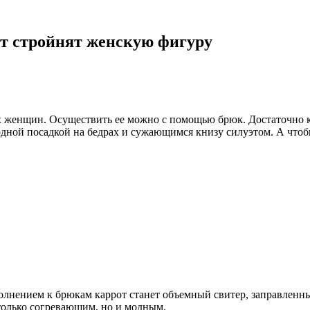
от стройнят женскую фигуру
 женщин. Осуществить ее можно с помощью брюк. Достаточно ку
дной посадкой на бедрах и сужающимся книзу силуэтом. А чтоб
олнением к брюкам каррот станет объемный свитер, заправленн
 только согревающим, но и модным.