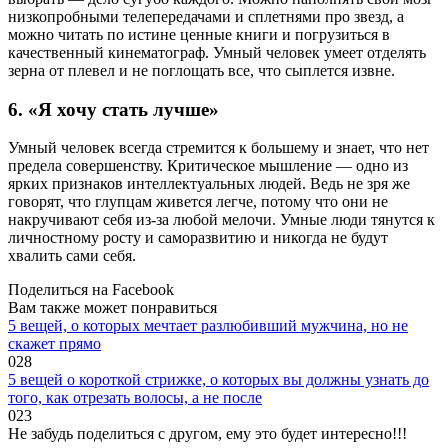
низкопробными телепередачами и сплетнями про звезд, а
можно читать по истине ценные книги и погрузиться в
качественный кинематограф. Умный человек умеет отделять
зерна от плевел и не поглощать все, что сыплется извне.
6. «Я хочу стать лучше»
Умный человек всегда стремится к большему и знает, что нет
предела совершенству. Критическое мышление — одно из
ярких признаков интеллектуальных людей. Ведь не зря же
говорят, что глупцам живется легче, потому что они не
накручивают себя из-за любой мелочи. Умные люди тянутся к
личностному росту и саморазвитию и никогда не будут
хвалить сами себя.
Поделиться на Facebook
Вам также может понравиться
5 вещей, о которых мечтает разлюбивший мужчина, но не
скажет прямо
0
28
5 вещей о короткой стрижке, о которых вы должны узнать до
того, как отрезать волосы, а не после
0
23
Не забудь поделиться с другом, ему это будет интересно!!!