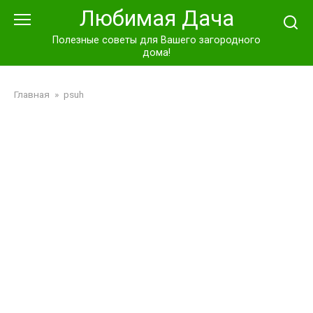
Перейти
Любимая Дача
к
контенту
Полезные советы для Вашего загородного
дома!
Главная
»
psuh