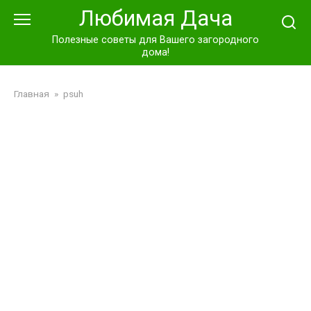
Перейти
Любимая Дача
к
контенту
Полезные советы для Вашего загородного
дома!
Главная
»
psuh