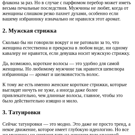
флакона за раз. Но в случае с парфюмом перебор может иметь
весьма печальные последствия. Мужчины не любят, когда от
женщины слишком резко пахнет духами, особенно если
вашему избраннику изначально не нравился этот аромат.
2. Мужская стрижка
Сколько бы ни говорили вокруг и не ратовали за то, что
женщина естественна и прекрасна в любом виде, ни одному
кавалеру не нравится, если девушка носит мужскую стрижку.
Да, возможно, короткие волосы — это удобно для самой
женщины. Но любимому мужчине так нравится шевелюра
избранницы — аромат и шелковистость волос.
К тому же есть именно женские короткие стрижки, которые
выглядят ничуть не хуже, а иногда даже более
привлекательно, чем длинные волосы, главное, чтобы это
было действительно изящно и мило.
3. Татуировки
Сейчас татуировки — это модно. Это даже не просто тренд, а
некое движение, которое имеет глубокую идеологию. Но все
же мужчины не считают тату на женском теле красивой