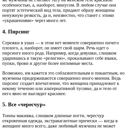
особенностью, а, наоборот, минусом. В любом случае они
портят эстетический вид тела, придают образу женщины
ненужную резкость, да и, неизвестно, что станет с этими
«украшениями» через много лет.
4. Пирсинг
Сережки в ушах — в этом нет моменте совершенно ничего
плохого, а, наоборот, он имеет свой шарм. Речь идет о
пирсинге иного рода. Например, когда девушки, слишком
ударившись в такую «религию», прокалывают себе языки,
пупки, брови и другие более интимные места.
Возможно, им кажется это соблазнительным и пикантным, но
мужчины придерживаются совершенно иного мнения. Ведь
пирсинг создает впечатление, что женщина принадлежит к
некому течению или альтернативной тусовке, да и тело от
него явно не выглядит красивее.
5. Все «чересчур»
Тонны макияжа, слишком длинные ногти, чересчур
откровенная одежда, экстравагантные прически — когда в
женщине много всего, даже любимый мужчина не может