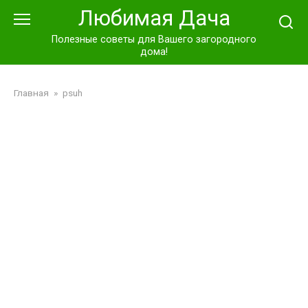
Перейти
Любимая Дача
к
контенту
Полезные советы для Вашего загородного
дома!
Главная
»
psuh