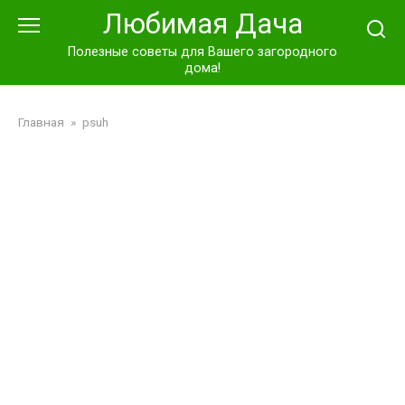
Перейти
Любимая Дача
к
контенту
Полезные советы для Вашего загородного
дома!
Главная
»
psuh