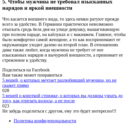
5. Чтобы мужчина не требовал изысканных
нарядов и яркой внешности
Что касается внешнего вида, то здесь немки ратуют прежде
всего за удобство. В Германии практически невозможно
отыскать средь бела дня на улице девушку, вышагивающую
при полном параде, на каблуках и с макияжем. Главное, чтобы
было комфортно самой женщине, а то как воспринимают ее
окружающие уходит далеко на второй план. В отношениях
дама также любит, когда мужчина не требует от нее
изысканных нарядов и вычурной внешности, а принимает ее
стремление к удобству.
Поделиться на Facebook
Вам также может понравиться
5 вещей, о которых мечтает разлюбивший мужчина, но не
скажет прямо
0
28
5 вещей о короткой стрижке, о которых вы должны узнать до
того, как отрезать волосы, а не после
0
23
Не забудь поделиться с другом, ему это будет интересно!!!
Политика конфиденциальности