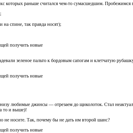
микс которых раньше считался чем-то сумасшедшим. Пробежимся
;
 на спине, так правда носят);
надевали зеленое пальто к бордовым сапогам и клетчатую рубаш
внизу любимые джинсы — отрезаем до щиколоток. Стал неактуа
а то и выше)!
о не носите. Так, почему бы не дать им второй шанс?