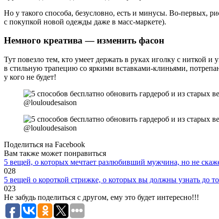
Но у такого способа, безусловно, есть и минусы. Во-первых, р
с покупкой новой одежды даже в масс-маркете).
Немного креатива — изменить фасон
Тут повезло тем, кто умеет держать в руках иголку с ниткой и
в стильную трапецию со яркими вставками-клиньями, потрепа
у кого не будет!
@louloudesaison
@louloudesaison
Поделиться на Facebook
Вам также может понравиться
5 вещей, о которых мечтает разлюбивший мужчина, но не скаж
0
28
5 вещей о короткой стрижке, о которых вы должны узнать до тог
0
23
Не забудь поделиться с другом, ему это будет интересно!!!