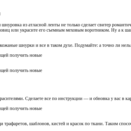
и
 шнуровка из атласной ленты не только сделает свитер романти
говиц или украсите его съемным меховым воротником. Ну а к ш
ожаные шнурки и все в таком духе. Подумайте: а точно ли нель
асителями. Сделаете все по инструкции — и обновка у вас в ка
 трафаретов, шаблонов, кистей и красок по ткани. Таким спос