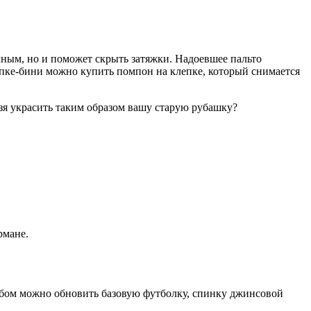
чным, но и поможет скрыть затяжки. Надоевшее пальто
апке-бини можно купить помпон на клепке, который снимается
зя украсить таким образом вашу старую рубашку?
рмане.
обом можно обновить базовую футболку, спинку джинсовой