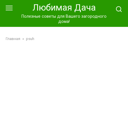
Перейти
Любимая Дача
к
контенту
Полезные советы для Вашего загородного
дома!
Главная
»
psuh