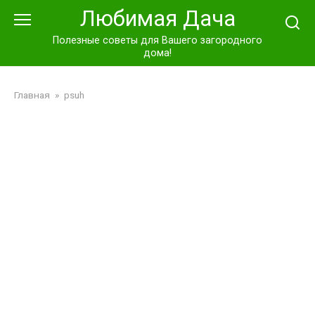
Перейти
Любимая Дача
к
контенту
Полезные советы для Вашего загородного
дома!
Главная
»
psuh