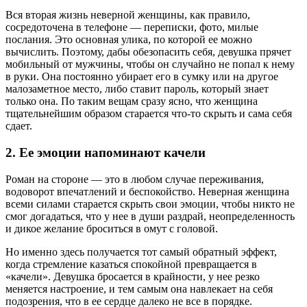
Вся вторая жизнь неверной женщины, как правило,
сосредоточена в телефоне — переписки, фото, милые
послания. Это основная улика, по которой ее можно
вычислить. Поэтому, дабы обезопасить себя, девушка прячет
мобильный от мужчины, чтобы он случайно не попал к нему
в руки. Она постоянно убирает его в сумку или на другое
малозаметное место, либо ставит пароль, который знает
только она. По таким вещам сразу ясно, что женщина
тщательнейшим образом старается что-то скрыть и сама себя
сдает.
2. Ее эмоции напоминают качели
Роман на стороне — это в любом случае переживания,
водоворот впечатлений и беспокойство. Неверная женщина
всеми силами старается скрыть свои эмоции, чтобы никто не
смог догадаться, что у нее в души раздрай, неопределенность
и дикое желание броситься в омут с головой.
Но именно здесь получается тот самый обратный эффект,
когда стремление казаться спокойной превращается в
«качели». Девушка бросается в крайности, у нее резко
меняется настроение, и тем самым она навлекает на себя
подозрения, что в ее сердце далеко не все в порядке.