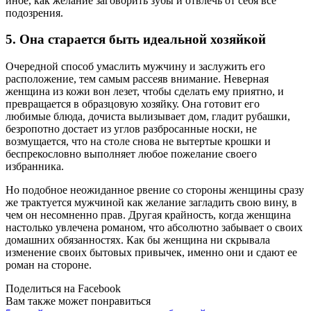
иное, как желание заговорить зубы и отвлечь от себя все
подозрения.
5. Она старается быть идеальной хозяйкой
Очередной способ умаслить мужчину и заслужить его
расположение, тем самым рассеяв внимание. Неверная
женщина из кожи вон лезет, чтобы сделать ему приятно, и
превращается в образцовую хозяйку. Она готовит его
любимые блюда, дочиста вылизывает дом, гладит рубашки,
безропотно достает из углов разбросанные носки, не
возмущается, что на столе снова не вытертые крошки и
беспрекословно выполняет любое пожелание своего
избранника.
Но подобное неожиданное рвение со стороны женщины сразу
же трактуется мужчиной как желание загладить свою вину, в
чем он несомненно прав. Другая крайность, когда женщина
настолько увлечена романом, что абсолютно забывает о своих
домашних обязанностях. Как бы женщина ни скрывала
изменение своих бытовых привычек, именно они и сдают ее
роман на стороне.
Поделиться на Facebook
Вам также может понравиться