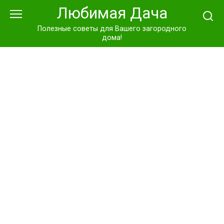
Перейти
Любимая Дача
к
контенту
Полезные советы для Вашего загородного
дома!