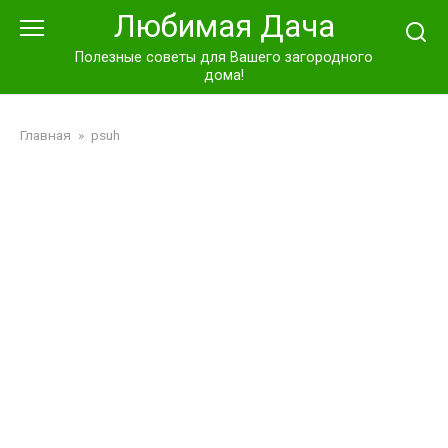
Перейти
Любимая Дача
к
контенту
Полезные советы для Вашего загородного
дома!
Главная
»
psuh