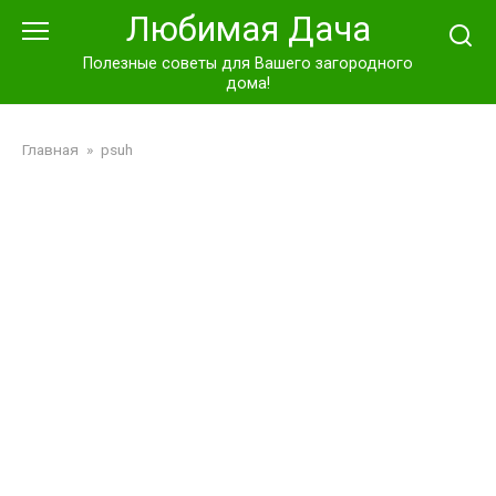
Перейти
Любимая Дача
к
контенту
Полезные советы для Вашего загородного
дома!
Главная
»
psuh