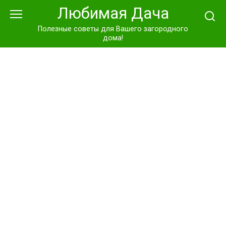
Перейти
Любимая Дача
к
контенту
Полезные советы для Вашего загородного
дома!