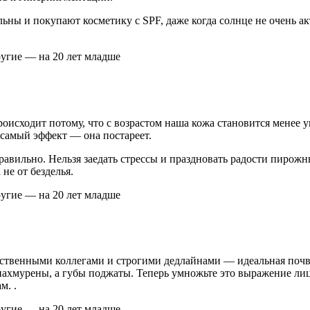
ны и покупают косметику с SPF, даже когда солнце не очень акт
оисходит потому, что с возрастом наша кожа становится менее уп
самый эффект — она постареет.
правильно. Нельзя заедать стрессы и праздновать радости пирож
не от безделья.
тственными коллегами и строгими дедлайнами — идеальная почв
нахмурены, а губы поджаты. Теперь умножьте это выражение лиц
м. .