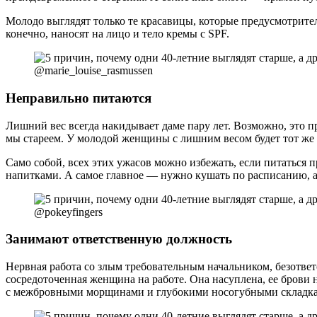
Молодо выглядят только те красавицы, которые предусмотритель
конечно, наносят на лицо и тело кремы с SPF.
@marie_louise_rasmussen
Неправильно питаются
Лишний вес всегда накидывает даме пару лет. Возможно, это пр
мы стареем. У молодой женщины с лишним весом будет тот же 
Само собой, всех этих ужасов можно избежать, если питаться 
напитками. А самое главное — нужно кушать по расписанию, а 
@pokeyfingers
Занимают ответственную должность
Нервная работа со злым требовательным начальником, безотве
сосредоточенная женщина на работе. Она насуплена, ее брови 
с межбровными морщинами и глубокими носогубными складка