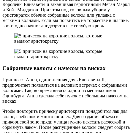
Королевы Елизаветы и заканчивая герцогинями Меган Маркл
и Кейт Миддлтон. При этом под головным убором у
аристократок обычно собранные волосы или укладка с
мягкими волнами. Если вы появитесь на торжестве в шляпке,
гости однозначно заподозрят в вас голубую кровь.
Собранные волосы с начесом на висках
Принцесса Анна, единственная дочь Елизаветы II,
предпочитает появляться на деловых встречах с собранными
волосами. Так, во время визита одной из местных школ
Эдинбурга, Анна сделала себе пучок с небольшим начесом на
висках.
Чтобы повторить прическу аристократи понадобится лак для
волос, гребешок и много шпилек. Для создания объема в
прикорневой зоне пряди у лица нужно начесать расческой и
сбрызнуть лаком. После распущенные волосы следует собрать
в гульку, закрепив ее шпильками и невидимыми