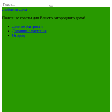
Перейти
Search
к
for:
Любимая Дача
контенту
Полезные советы для Вашего загородного дома!
Дачные Хитрости
Домашние растения
Огород