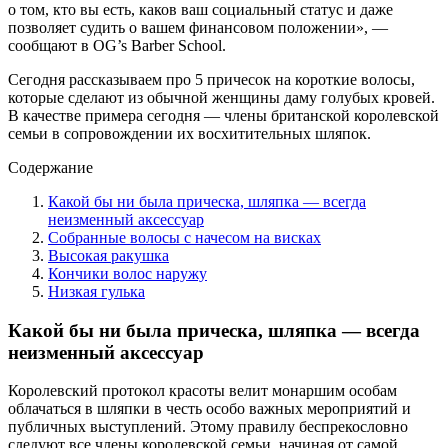
о том, кто вы есть, каков ваш социальный статус и даже
позволяет судить о вашем финансовом положении», —
сообщают в OG’s Barber School.
Сегодня рассказываем про 5 причесок на короткие волосы,
которые сделают из обычной женщины даму голубых кровей.
В качестве примера сегодня — члены британской королевской
семьи в сопровождении их восхитительных шляпок.
Содержание
Какой бы ни была прическа, шляпка — всегда
неизменный аксессуар
Собранные волосы с начесом на висках
Высокая ракушка
Кончики волос наружу
Низкая гулька
Какой бы ни была прическа, шляпка — всегда
неизменный аксессуар
Королевский протокол красоты велит монаршим особам
облачаться в шляпки в честь особо важных мероприятий и
публичных выступлений. Этому правилу беспрекословно
следуют все члены королевской семьи, начиная от самой