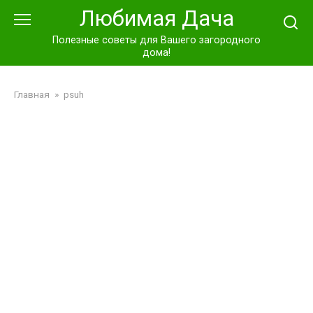
Перейти
Любимая Дача
к
контенту
Полезные советы для Вашего загородного
дома!
Главная
»
psuh