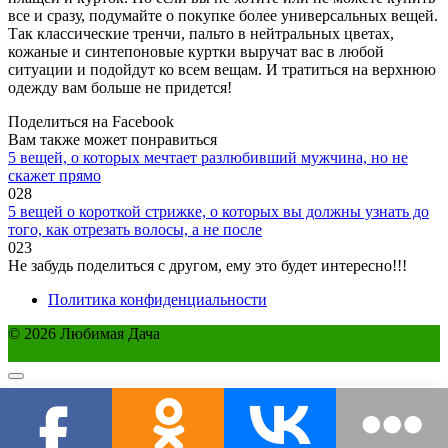
все и сразу, подумайте о покупке более универсальных вещей.
Так классические тренчи, пальто в нейтральных цветах,
кожаные и синтепоновые куртки выручат вас в любой
ситуации и подойдут ко всем вещам. И тратиться на верхнюю
одежду вам больше не придется!
Поделиться на Facebook
Вам также может понравиться
5 вещей, о которых мечтает разлюбивший мужчина, но не
скажет прямо
0
28
5 вещей о короткой стрижке, о которых вы должны узнать до
того, как отрезать волосы, а не после
0
23
Не забудь поделиться с другом, ему это будет интересно!!!
Политика конфиденциальности
© 2026 Любимая Дача
Этот сайт использует cookie для хранения данных. Продолжая
использовать сайт, Вы даете свое согласие на работу с этими файлами.
OK