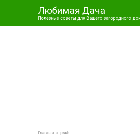
Перейти
Любимая Дача
к
контенту
Полезные советы для Вашего загородного до
Главная
»
psuh