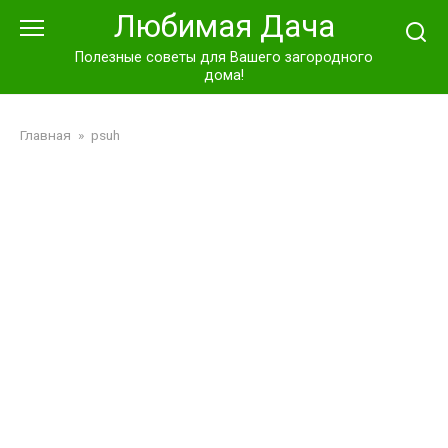
Перейти
Любимая Дача
к
контенту
Полезные советы для Вашего загородного
дома!
Главная
»
psuh