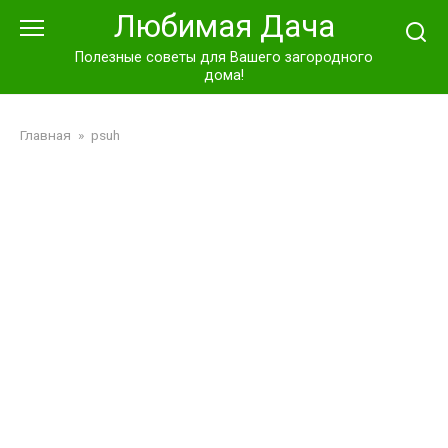
Перейти
Любимая Дача
к
контенту
Полезные советы для Вашего загородного
дома!
Главная
»
psuh