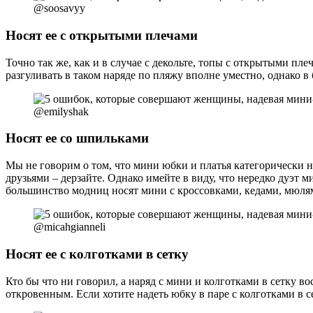
@soosavyy
Носят ее с открытыми плечами
Точно так же, как и в случае с декольте, топы с открытыми пл
разгуливать в таком наряде по пляжу вполне уместно, однако в
@emilyshak
Носят ее со шпильками
Мы не говорим о том, что мини юбки и платья категорически н
друзьями – дерзайте. Однако имейте в виду, что нередко дуэт 
большинство модниц носят мини с кроссовками, кедами, мюлям
@micahgianneli
Носят ее с колготками в сетку
Кто бы что ни говорил, а наряд с мини и колготками в сетку
откровенным. Если хотите надеть юбку в паре с колготками в с