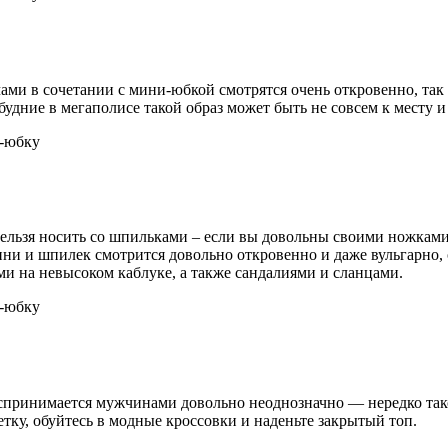
ечами в сочетании с мини-юбкой смотрятся очень откровенно, та
 будние в мегаполисе такой образ может быть не совсем к месту 
ельзя носить со шпильками – если вы довольны своими ножками 
мини и шпилек смотрится довольно откровенно и даже вульгарно,
и на невысоком каблуке, а также сандалиями и сланцами.
 воспринимается мужчинами довольно неоднозначно — нередко та
етку, обуйтесь в модные кроссовки и наденьте закрытый топ.