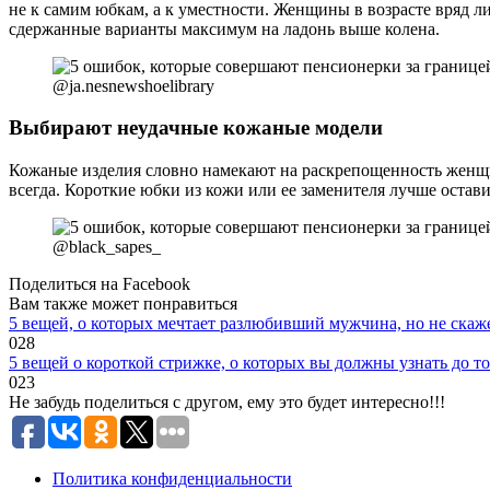
не к самим юбкам, а к уместности. Женщины в возрасте вряд ли
сдержанные варианты максимум на ладонь выше колена.
@ja.nesnewshoelibrary
Выбирают неудачные кожаные модели
Кожаные изделия словно намекают на раскрепощенность женщины,
всегда. Короткие юбки из кожи или ее заменителя лучше остав
@black_sapes_
Поделиться на Facebook
Вам также может понравиться
5 вещей, о которых мечтает разлюбивший мужчина, но не скаж
0
28
5 вещей о короткой стрижке, о которых вы должны узнать до тог
0
23
Не забудь поделиться с другом, ему это будет интересно!!!
Политика конфиденциальности