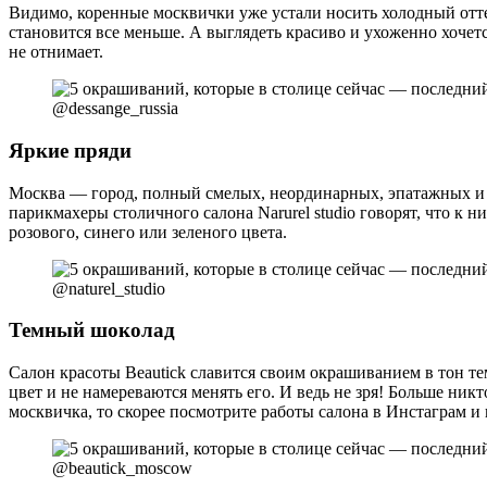
Видимо, коренные москвички уже устали носить холодный отте
становится все меньше. А выглядеть красиво и ухоженно хочетс
не отнимает.
@dessange_russia
Яркие пряди
Москва — город, полный смелых, неординарных, эпатажных и т
парикмахеры столичного салона Narurel studio говорят, что к
розового, синего или зеленого цвета.
@naturel_studio
Темный шоколад
Салон красоты Beautick славится своим окрашиванием в тон те
цвет и не намереваются менять его. И ведь не зря! Больше ник
москвичка, то скорее посмотрите работы салона в Инстаграм и 
@beautick_moscow