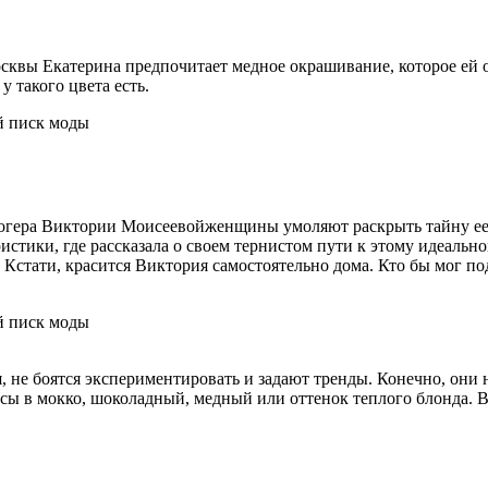
осквы Екатерина предпочитает медное окрашивание, которое ей 
 такого цвета есть.
логера Виктории Моисеевойженщины умоляют раскрыть тайну ее
ристики, где рассказала о своем тернистом пути к этому идеальн
. Кстати, красится Виктория самостоятельно дома. Кто бы мог по
е боятся экспериментировать и задают тренды. Конечно, они не
сы в мокко, шоколадный, медный или оттенок теплого блонда. В