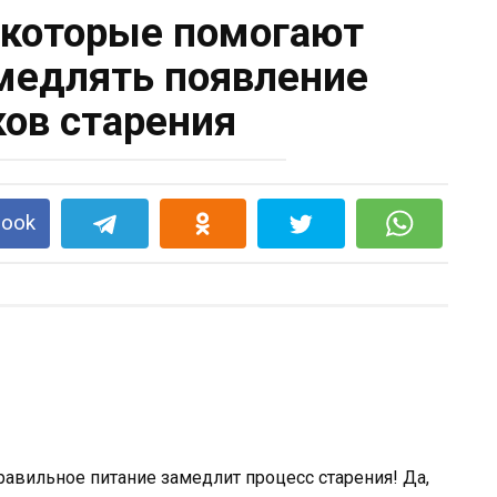
, которые помогают
едлять появление
ков старения
book
равильное питание замедлит процесс старения! Да,